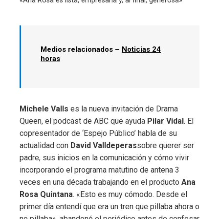
«Ana Rosa es lista, empresaria y, al final, generosa»
Medios relacionados –
Noticias 24
ebook
horas
ter
edIn
Michele Valls
es la nueva invitación de Drama
Queen, el podcast de ABC que ayuda
Pilar Vidal
. El
erest
copresentador de ‘Espejo Público’ habla de su
actualidad con
David Valldeperas
sobre querer ser
mbleupon
padre, sus inicios en la comunicación y cómo vivir
incorporando el programa matutino de antena 3
l
veces en una década trabajando en el producto
Ana
Rosa Quintana
. «Esto es muy cómodo. Desde el
primer día entendí que era un tren que pillaba ahora o
no pillaba», abandonó el periódico antes de confesar