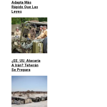
Adapta Más
Rápido Que Las
Leyes
¿EE. UU. Atacaría
A Irán? Teherán
Se Prepara