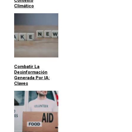
Contexto
Climático
Combatir La
Desinformación
Generada Por IA:
Claves