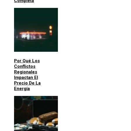
Completa
Por Qué Los
Conflictos
Regionales
Impactan El
Precio De La
Energía