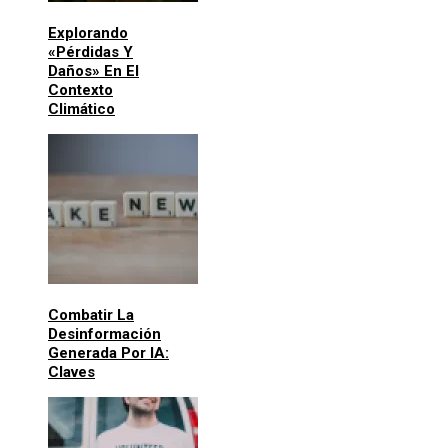
Explorando
«pérdidas Y
Daños» En El
Contexto
Climático
Combatir La
Desinformación
Generada Por IA:
Claves