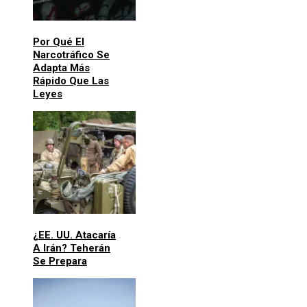
Por Qué El
Narcotráfico Se
Adapta Más
Rápido Que Las
Leyes
¿EE. UU. Atacaría
A Irán? Teherán
Se Prepara