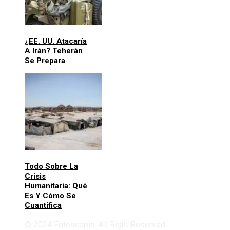
¿EE. UU. Atacaría
A Irán? Teherán
Se Prepara
Todo Sobre La
Crisis
Humanitaria: Qué
Es Y Cómo Se
Cuantifica
© 2024 Fotoscopio. All Right Reserved