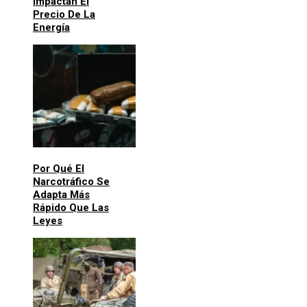
Impactan El
Precio De La
Energía
Por Qué El
Narcotráfico Se
Adapta Más
Rápido Que Las
Leyes