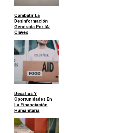
Combatir La
Desinformación
Generada Por IA:
Claves
Desafíos Y
Oportunidades En
La Financiación
Humanitaria