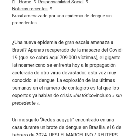
Home
Responsabilidad Social
Noticias recientes
Brasil amenazado por una epidemia de dengue sin
precedentes
¿Una nueva epidemia de gran escala amenaza a
Brasil? Apenas recuperado de la masacre del Covid-
ebook
19 (que se cobró aquí 709.000 víctimas), el gigante
latinoamericano se enfrenta hoy a la propagación
ter
acelerada de otro virus devastador, esta vez muy
conocido: el dengue. La explosión de las últimas
edIn
semanas en el número de contagios es tal que los
expertos ya hablan de crisis
«histórico»
incluso
» sin
erest
precedente «.
mbleupon
Un mosquito “Aedes aegypti” encontrado en una
casa durante un brote de dengue en Brasilia, el 6 de
febrero de 2024.
UESLEI MARCELINO / REUTERS