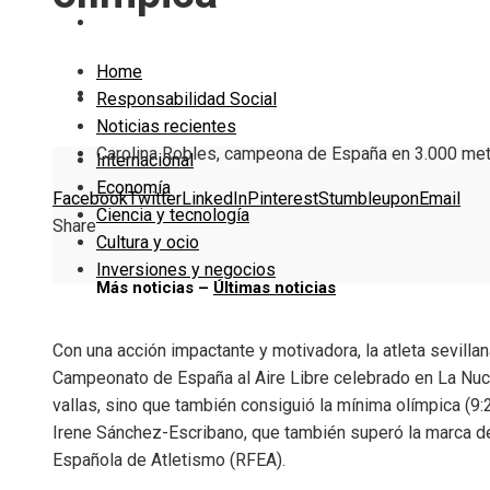
Cultura y ocio
Home
Inversiones y negocios
Responsabilidad Social
Noticias recientes
Carolina Robles, campeona de España en 3.000 met
Internacional
Economía
Facebook
Twitter
LinkedIn
Pinterest
Stumbleupon
Email
Ciencia y tecnología
Share
Cultura y ocio
Inversiones y negocios
Más noticias –
Últimas noticias
Con una acción impactante y motivadora, la atleta sevillan
Campeonato de España al Aire Libre celebrado en La Nuc
vallas, sino que también consiguió la mínima olímpica (9:
Irene Sánchez-Escribano, que también superó la marca de 
Española de Atletismo (RFEA).