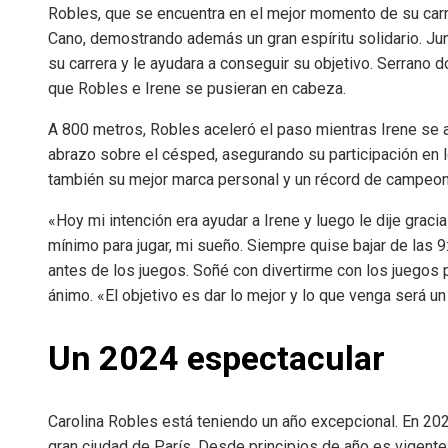
Robles, que se encuentra en el mejor momento de su carr
Cano, demostrando además un gran espíritu solidario. Jun
su carrera y le ayudara a conseguir su objetivo. Serrano 
que Robles e Irene se pusieran en cabeza.
A 800 metros, Robles aceleró el paso mientras Irene se a
abrazo sobre el césped, asegurando su participación en 
también su mejor marca personal y un récord de campeon
«Hoy mi intención era ayudar a Irene y luego le dije graci
mínimo para jugar, mi sueño. Siempre quise bajar de las 9
antes de los juegos. Soñé con divertirme con los juegos
ánimo. «El objetivo es dar lo mejor y lo que venga será un 
Un 2024 espectacular
Carolina Robles está teniendo un año excepcional. En 20
gran ciudad de París. Desde principios de año es vigen