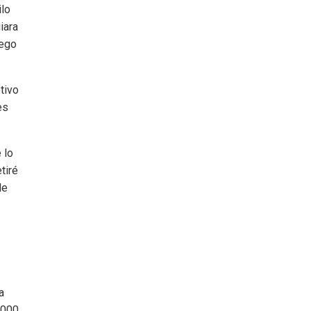
ilo
iara
uego
tivo
es
 lo
tiré
de
a
.000