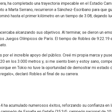
era, ha completado una trayectoria impecable en el Estadio Cam
to a Marta Serrano, recurrieron a Sánchez-Escribano para que gu
dominó hasta el primer kilómetro en un tiempo de 3:08, dejando l
cercaba alcanzando sus objetivos. Al terminar, se dieron un emo
los Juegos Olímpicos de París. El tiempo de Robles de 9:22.19 
ato.
as por el increíble apoyo del público. Creé mi propia marca y puse
:20 en los 3.000 metros y, si me siento bien y estoy sano, compe
 porque en Tokio no tuve la oportunidad de demostrar mi estado 
regalo», declaró Robles al final de su carrera.
24 ha acumulado numerosos éxitos, reforzando su confianza en l
te campeón de España en Getafe (35:34), campeón nacional de 10