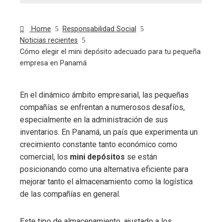
Home
Responsabilidad Social
Noticias recientes
Cómo elegir el mini depósito adecuado para tu pequeña
empresa en Panamá
En el dinámico ámbito empresarial, las pequeñas
compañías se enfrentan a numerosos desafíos,
ebook
especialmente en la administración de sus
inventarios. En Panamá, un país que experimenta un
ter
crecimiento constante tanto económico como
comercial, los
mini depósitos
se están
edIn
posicionando como una alternativa eficiente para
mejorar tanto el almacenamiento como la logística
erest
de las compañías en general.
mbleupon
Este tipo de almacenamiento, ajustado a los