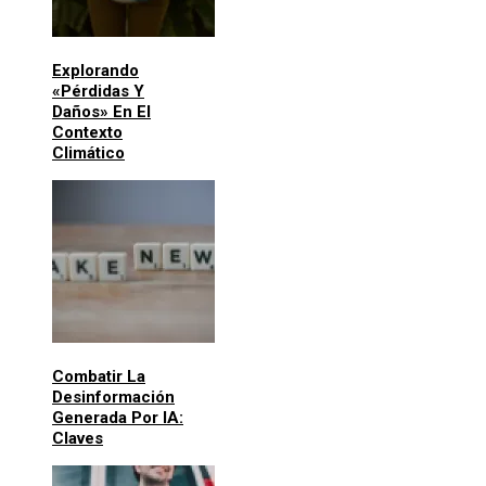
Explorando
«pérdidas Y
Daños» En El
Contexto
Climático
Combatir La
Desinformación
Generada Por IA:
Claves