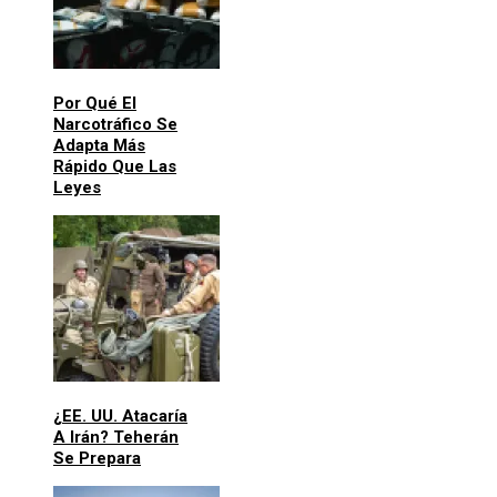
Por Qué El
Narcotráfico Se
Adapta Más
Rápido Que Las
Leyes
¿EE. UU. Atacaría
A Irán? Teherán
Se Prepara