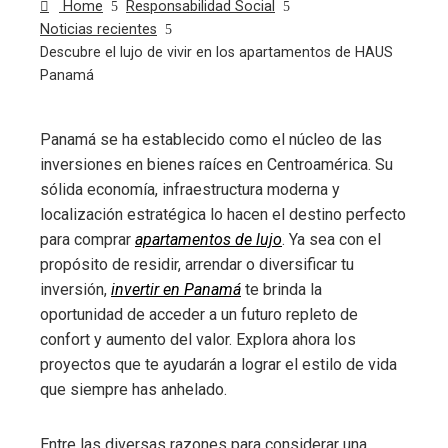
Home
Responsabilidad Social
Noticias recientes
Descubre el lujo de vivir en los apartamentos de HAUS
Panamá
Panamá se ha establecido como el núcleo de las
inversiones en bienes raíces en Centroamérica. Su
ebook
sólida economía, infraestructura moderna y
localización estratégica lo hacen el destino perfecto
ter
para comprar
apartamentos de lujo
. Ya sea con el
propósito de residir, arrendar o diversificar tu
edIn
inversión,
invertir en Panamá
te brinda la
oportunidad de acceder a un futuro repleto de
erest
confort y aumento del valor. Explora ahora los
proyectos que te ayudarán a lograr el estilo de vida
que siempre has anhelado.
mbleupon
Entre las diversas razones para considerar una