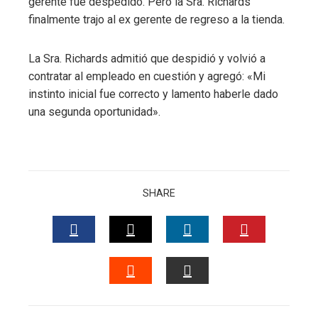
gerente fue despedido. Pero la Sra. Richards
finalmente trajo al ex gerente de regreso a la tienda.
La Sra. Richards admitió que despidió y volvió a
contratar al empleado en cuestión y agregó: «Mi
instinto inicial fue correcto y lamento haberle dado
una segunda oportunidad».
SHARE
FACEBOOK
TWITTER
LINKEDIN
PINTERES
STUMBLEUPON
EMAIL