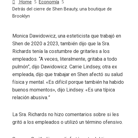
Home
Economía
Detrás del cierre de Shen Beauty, una boutique de
Brooklyn
Monica Dawidowicz, una esteticista que trabajó en
Shen de 2020 a 2023, también dijo que la Sra.
ebook
Richards tenía la costumbre de gritarles a los
empleados. “A veces, literalmente, gritaba a todo
ter
pulmón”, dijo Dawidowicz. Carrie Lindsey, otra ex
empleada, dijo que trabajar en Shen afectó su salud
edIn
física y mental. «Es difícil porque también ha habido
buenos momentos», dijo Lindsey. «Es una típica
erest
relación abusiva
.”
mbleupon
La Sra. Richards no hizo comentarios sobre si les
gritó a los empleados o utilizó un término ofensivo.
l