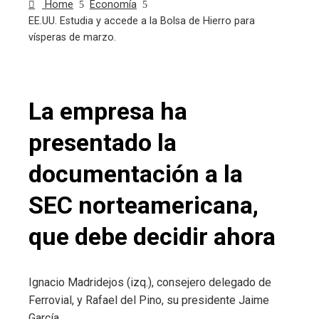
Home
Economía
EE.UU. Estudia y accede a la Bolsa de Hierro para
vísperas de marzo.
La empresa ha
ebook
presentado la
ter
documentación a la
edIn
SEC norteamericana,
erest
que debe decidir ahora
mbleupon
Ignacio Madridejos (izq.), consejero delegado de
Ferrovial, y Rafael del Pino, su presidente
Jaime
l
García