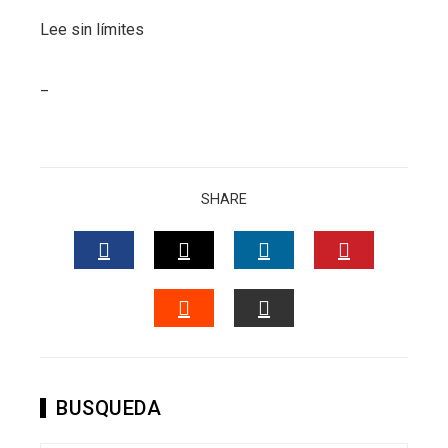
Lee sin límites
_
SHARE
FACEBOOK
TWITTER
LINKEDIN
PINTERES
STUMBLEUPON
EMAIL
BUSQUEDA