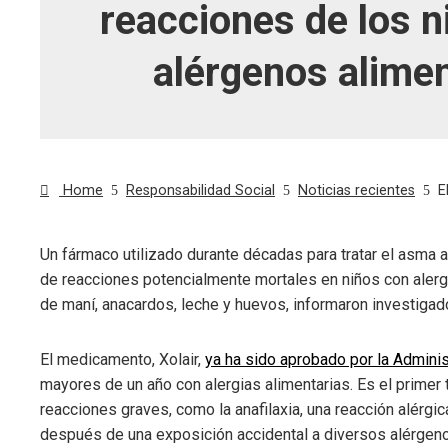
reacciones de los n
alérgenos alime
Home
Responsabilidad Social
Noticias recientes
E
Un fármaco utilizado durante décadas para tratar el asma al
de reacciones potencialmente mortales en niños con alerg
ebook
de maní, anacardos, leche y huevos, informaron investigad
ter
El medicamento, Xolair,
ya ha sido aprobado por la Admin
mayores de un año con alergias alimentarias. Es el primer 
edIn
reacciones graves, como la anafilaxia, una reacción alérgi
después de una exposición accidental a diversos alérgeno