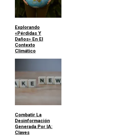
Explorando
«pérdidas Y
Daños» En El
Contexto
Climático
Combatir La
Desinformación
Generada Por IA:
Claves