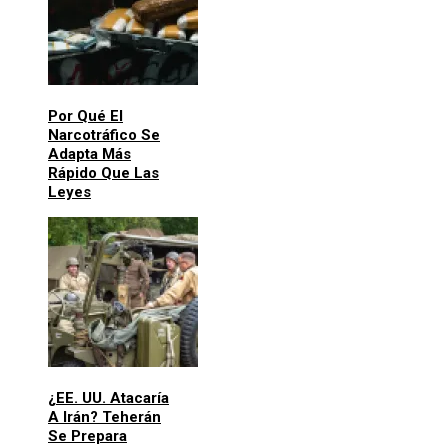
Por Qué El
Narcotráfico Se
Adapta Más
Rápido Que Las
Leyes
¿EE. UU. Atacaría
A Irán? Teherán
Se Prepara