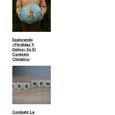
Explorando
«pérdidas Y
Daños» En El
Contexto
Climático
Combatir La