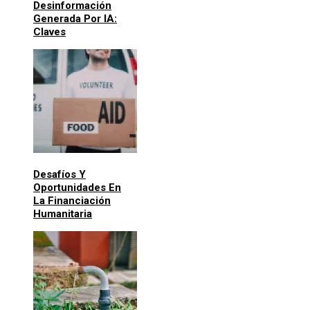
Desinformación
Generada Por IA:
Claves
Desafíos Y
Oportunidades En
La Financiación
Humanitaria