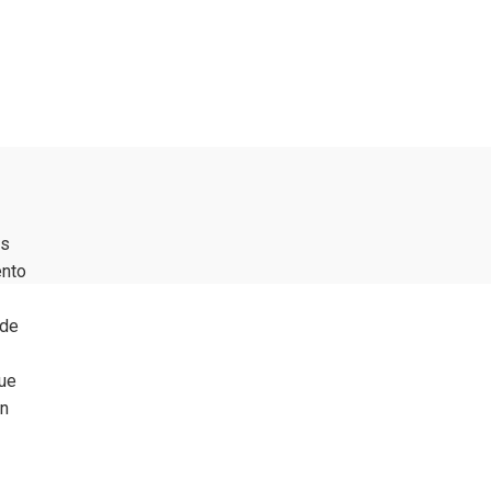
ás
ento
 de
que
un