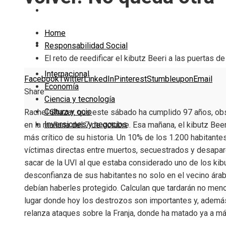
Cultura y ocio
Home
Inversiones y negocios
Responsabilidad Social
El reto de reedificar el kibutz Beeri a las puertas 
Internacional
Facebook
Twitter
LinkedIn
Pinterest
Stumbleupon
Email
Economía
Share
Ciencia y tecnología
Cultura y ocio
Rachel Shazar, que este sábado ha cumplido 97 años, obs
Inversiones y negocios
en la mañana del 7 de octubre. Esa mañana, el kibutz Be
más crítico de su historia. Un 10% de los 1.200 habitant
víctimas directas entre muertos, secuestrados y desapar
sacar de la UVI al que estaba considerado uno de los kibu
desconfianza de sus habitantes no solo en el vecino árab
debían haberles protegido. Calculan que tardarán no men
lugar donde hoy los destrozos son importantes y, además, 
relanza ataques sobre la Franja, donde ha matado ya a m