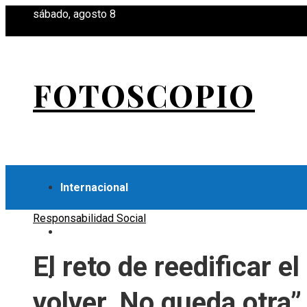
sábado, agosto 8
FOTOSCOPIO
Internacional
Responsabilidad Social
Economía
El reto de reedificar 
Ciencia y tecnología
volver. No queda otra” 