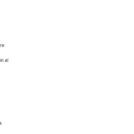
bre
n al
a