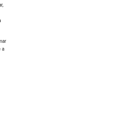
r,
a
mar
e a