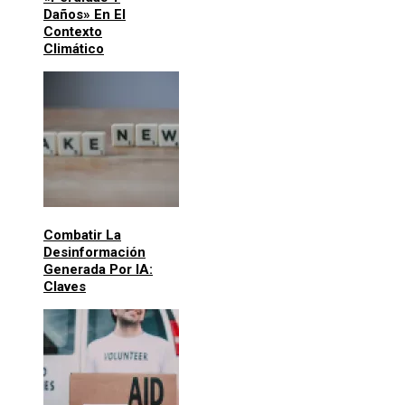
Daños» En El
Contexto
Climático
Combatir La
Desinformación
Generada Por IA:
Claves