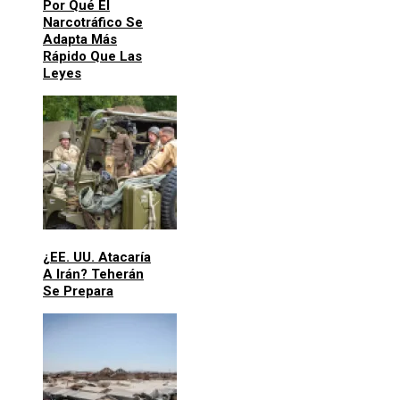
Por Qué El
Narcotráfico Se
Adapta Más
Rápido Que Las
Leyes
¿EE. UU. Atacaría
A Irán? Teherán
Se Prepara