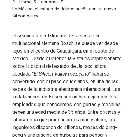
Home
Economía
En México, el estado de Jalisco sueña con un nuevo
Silicon Valley
El rascacielos totalmente de cristal de la
multinacional alemana Bosch se puede ver desde
ebook
lejos en el centro de Guadalajara, en el oeste de
México. Desde el interior, la vista es impresionante
ter
sobre la capital del estado de Jalisco, ahora
apodada
“El Silicon Valley mexicano”
haberse
edIn
convertido, con el paso de los años, en una de las
sedes de la industria electrónica internacional. Las
erest
instalaciones de Bosch son un buen ejemplo: los
empleados que conocemos, con gorras y mochilas,
tienen una edad media de 35 años. Entre oficinas y
mbleupon
laboratorios que prueban programas y chips, los
ingenieros disponen de sillones, mesas de ping-
l
pong y una piscina de burbujas para pensar y