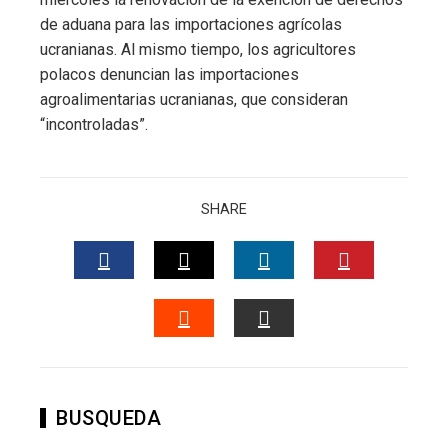
ebook
de aduana para las importaciones agrícolas
ucranianas. Al mismo tiempo, los agricultores
ter
polacos denuncian las importaciones
agroalimentarias ucranianas, que consideran
edIn
“incontroladas”.
erest
SHARE
mbleupon
l
FACEBOOK
TWITTER
LINKEDIN
PINTERES
STUMBLEUPON
EMAIL
BUSQUEDA