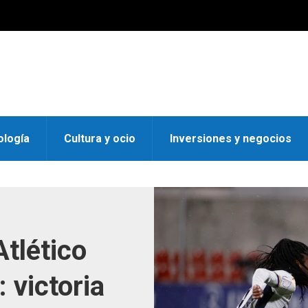
ología
Cultura y ocio
Inversiones y negocios
Atlético
: victoria