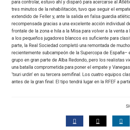
erest
para controlar, estuvo ahí y disparó para acercarse al Atlét
tres minutos de la rehabilitación, tuvo que seguir el empa
extendido de Feller y, ante la salida en falsa guardia atlét
mbleupon
recompensada gracias a una excelente acción individual d
frontale de la zona e hila a la Misa para volver a la venta a
l
a los pequeños jugadores blancos es suficiente para clasi
parte, la Real Sociedad completó una remontada de mucho 
recientemente subcampeón de la Supercopa de España– en 
grupo en gran parte de Alba Redondo, pero los realistas v
una batalla comprometida para poner el empate y Vanegas, 
‘txuri urdin’ en su tercera semifinal. Los cuatro equipos c
antes de la gran final. El tipo tendrá lugar en la RFEF a part
S