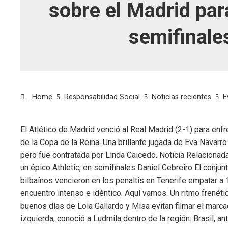
sobre el Madrid par
semifinale
Home
Responsabilidad Social
Noticias recientes
E
El Atlético de Madrid venció al Real Madrid (2-1) para enfr
de la Copa de la Reina. Una brillante jugada de Eva Navarro
ebook
pero fue contratada por Linda Caicedo. Noticia Relacion
un épico Athletic, en semifinales Daniel Cebreiro El conjun
ter
bilbaínos vencieron en los penaltis en Tenerife empatar a 
encuentro intenso e idéntico. Aquí vamos. Un ritmo frenét
edIn
buenos días de Lola Gallardo y Misa evitan filmar el marca
izquierda, conoció a Ludmila dentro de la región. Brasil, an