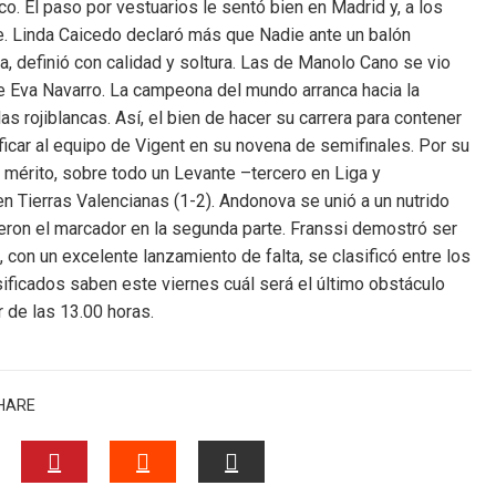
ico. El paso por vestuarios le sentó bien en Madrid y, a los
te. Linda Caicedo declaró más que Nadie ante un balón
ica, definió con calidad y soltura. Las de Manolo Cano se vio
e Eva Navarro. La campeona del mundo arranca hacia la
 las rojiblancas. Así, el bien de hacer su carrera para contener
ficar al equipo de Vigent en su novena de semifinales. Por su
mérito, sobre todo un Levante –tercero en Liga y
Tierras Valencianas (1-2). Andonova se unió a un nutrido
ieron el marcador en la segunda parte. Franssi demostró ser
con un excelente lanzamiento de falta, se clasificó entre los
lasificados saben este viernes cuál será el último obstáculo
ir de las 13.00 horas.
HARE