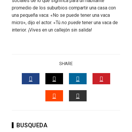
sociales de lo que significa para un habitante
promedio de los suburbios compartir una casa con
una pequeña vaca: «No se puede tener una vaca
micro», dijo el actor. «Tú
no puede
tener una vaca de
interior. ¡Vives en un callejón sin salida!
SHARE
FACEBOOK
TWITTER
LINKEDIN
PINTERES
STUMBLEUPON
EMAIL
BUSQUEDA