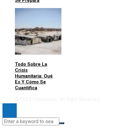
Se Prepara
Todo Sobre La
Crisis
Humanitaria: Qué
Es Y Cómo Se
Cuantifica
© 2024 Fotoscopio. All Right Reserved