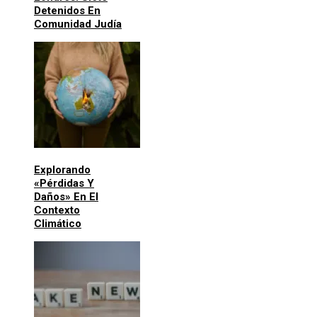
Detenidos En
Comunidad Judía
Explorando
«pérdidas Y
Daños» En El
Contexto
Climático