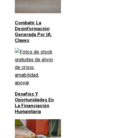
Combatir La
Desinformación
Generada Por IA:
Claves
Desafíos Y
Oportunidades En
La Financiación
Humanitaria