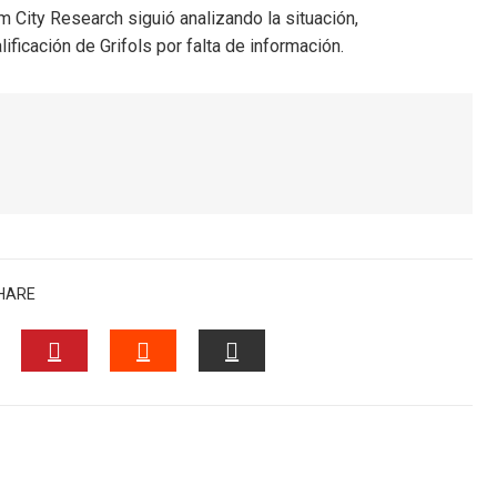
m City Research siguió analizando la situación,
ificación de Grifols por falta de información.
HARE
NKEDIN
PINTEREST
STUMBLEUPON
EMAIL