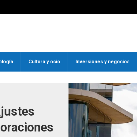
ología
Cultura y ocio
Inversiones y negocios
ajustes
boraciones