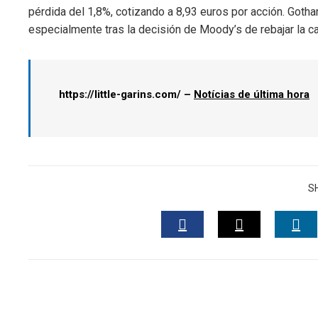
pérdida del 1,8%, cotizando a 8,93 euros por acción. Gotha
especialmente tras la decisión de Moody’s de rebajar la cal
https://little-garins.com/ –
Notícias de última hora
S
FACEBOOK
TWITTER
LI