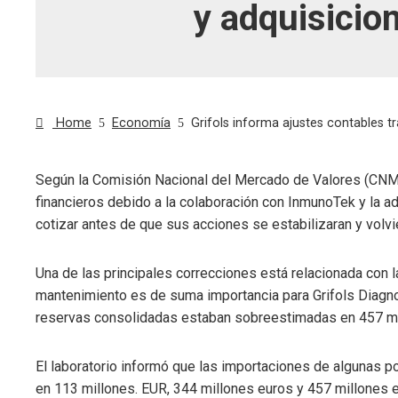
y adquisicio
Home
Economía
Grifols informa ajustes contables t
Según la Comisión Nacional del Mercado de Valores (CNMV)
financieros debido a la colaboración con InmunoTek y la 
ebook
cotizar antes de que sus acciones se estabilizaran y volv
ter
Una de las principales correcciones está relacionada con 
mantenimiento es de suma importancia para Grifols Diagn
edIn
reservas consolidadas estaban sobreestimadas en 457 mi
erest
El laboratorio informó que las importaciones de algunas p
en 113 millones. EUR, 344 millones euros y 457 millones e