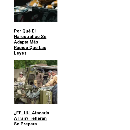
Por Qué El
Narcotráfico Se
Adapta Más
Rápido Que Las
Leyes
¿EE. UU. Atacaría
A Irán? Teherán
Se Prepara