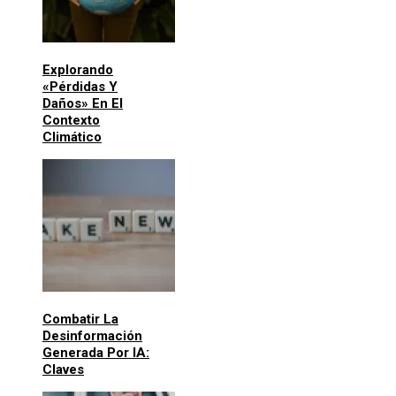
Explorando
«pérdidas Y
Daños» En El
Contexto
Climático
Combatir La
Desinformación
Generada Por IA:
Claves