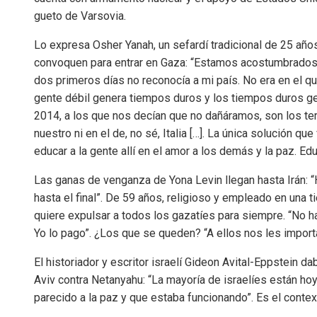
gueto de Varsovia.
Lo expresa Osher Yanah, un sefardí tradicional de 25 años,
convoquen para entrar en Gaza: “Estamos acostumbrados 
dos primeros días no reconocía a mi país. No era en el q
gente débil genera tiempos duros y los tiempos duros gen
2014, a los que nos decían que no dañáramos, son los terro
nuestro ni en el de, no sé, Italia […]. La única solución 
educar a la gente allí en el amor a los demás y la paz. Ed
Las ganas de venganza de Yona Levin llegan hasta Irán: 
hasta el final”. De 59 años, religioso y empleado en una 
quiere expulsar a todos los gazatíes para siempre. “No hay
Yo lo pago”. ¿Los que se queden? “A ellos nos les import
El historiador y escritor israelí Gideon Avital-Eppstein 
Aviv contra Netanyahu: “La mayoría de israelíes están ho
parecido a la paz y que estaba funcionando”. Es el conte