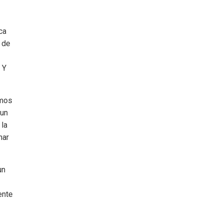
ca
s de
 Y
amos
 un
 la
nar
un
ente