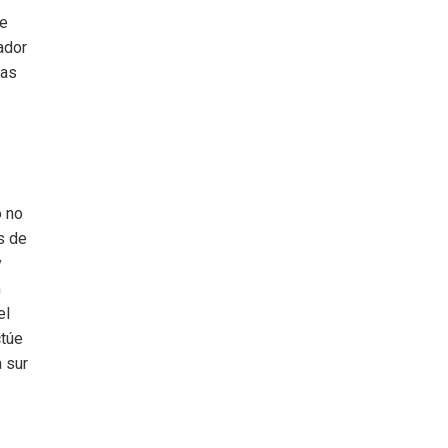
de
ador
tas
o no
s de
y
h
el
ctúe
a sur