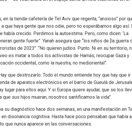
 en la tienda-cafetería de Tel Aviv que regenta, “ansioso” por qu
a que haya gente que nos odie, pero no esperábamos algo así.
ue había crecido. Perdimos la autoestima. Pero, como dicen: ‘La
eran gente fuerte”. Yanah asegura que “los niños de [la guerra 
ristas de 2023″. “No quieren judíos. Punto. Ni en su territorio, ni
que veo es matar a todos los activistas de Hamás, reocupar Gaza y
ucación occidental, como la nuestra, no medioriental”.
“Hay que destrozarlo. Todo el mundo entiende hoy que hay que ir
tienda de aparatos electrónicos en el barrio de Gueulá de Jerusal
 lugar para ellos aquí. Y si Europa quiere ayudar, que se los llev
a que sus hijos mueran, nosotros santificamos la vida”.
daba su diagnóstico hace dos semanas, en una manifestación en Te
y en disonancia cognitiva. Hasta hace poco pensaban que había a
xto que nunca aparece en las conversaciones.