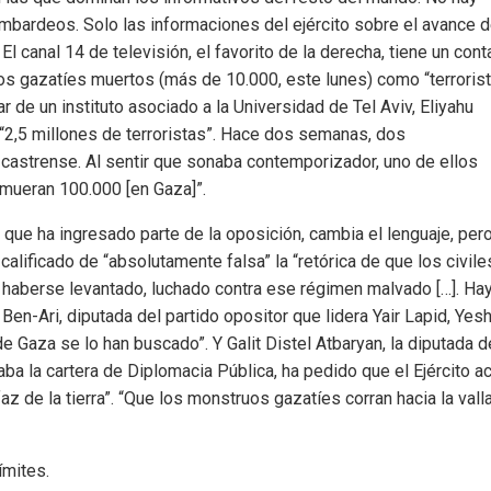
bardeos. Solo las informaciones del ejército sobre el avance 
 canal 14 de televisión, el favorito de la derecha, tiene un cont
los gazatíes muertos (más de 10.000, este lunes) como “terroris
r de un instituto asociado a la Universidad de Tel Aviv, Eliyahu
 “2,5 millones de terroristas”. Hace dos semanas, dos
 castrense. Al sentir que sonaba contemporizador, uno de ellos
 mueran 100.000 [en Gaza]”.
l que ha ingresado parte de la oposición, cambia el lenguaje, per
alificado de “absolutamente falsa” la “retórica de que los civile
 haberse levantado, luchado contra ese régimen malvado […]. Ha
Ben-Ari, diputada del partido opositor que lidera Yair Lapid, Yes
e Gaza se lo han buscado”. Y Galit Distel Atbaryan, la diputada d
ba la cartera de Diplomacia Pública, ha pedido que el Ejército a
az de la tierra”. “Que los monstruos gazatíes corran hacia la vall
ímites.