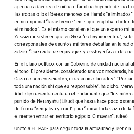
apenas cadáveres de niños o familias huyendo de los bom
las tropas o los líderes menores de Hamás “eliminados”. El
en su especial “Israel vence” en el que engloba a todos 
eliminados”. Es el mismo canal en el que un experto milita
Yossian, insistía en que en Gaza “no hay inocentes”, solo
corresponsales de asuntos militares debatían en la radio
aclaró: “Que nadie se equivoque: yo estoy a favor de que
En el plano político, con un Gobierno de unidad nacional a
el tono. El presidente, considerado una voz moderada, ha c
Gaza no son conscientes, ni están involucrados”. “Podían
toda una nación ahí que es responsable”, ha dicho. Merav 
Atid, dijo recientemente en el Parlamento que “los niños d
partido de Netanyahu (Likud) que hasta hace poco ostenta
de forma “vengativa y cruel” para “borrar toda Gaza de la f
e intenten entrar en territorio egipcio. O mueran”, tuiteó.
Únete a EL PAÍS para seguir toda la actualidad y leer sin l