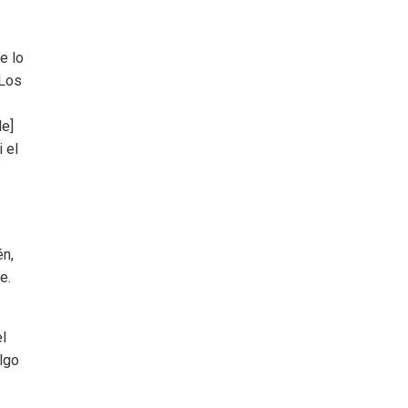
e lo
 Los
de]
 el
én,
e.
l
lgo