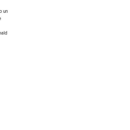
o un
e
nald