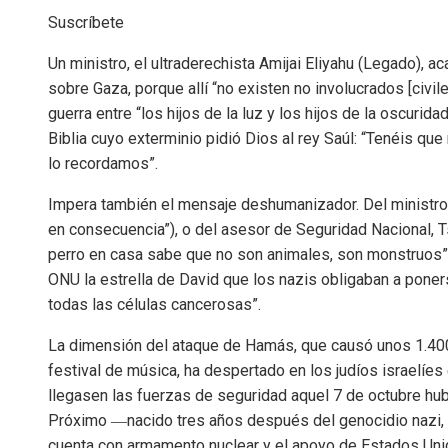
Suscríbete
Un ministro, el ultraderechista Amijai Eliyahu (Legado), 
sobre Gaza, porque allí “no existen no involucrados [civi
guerra entre “los hijos de la luz y los hijos de la oscurid
Biblia cuyo exterminio pidió Dios al rey Saúl: “Tenéis que
lo recordamos”.
Impera también el mensaje deshumanizador. Del ministro
en consecuencia”), o del asesor de Seguridad Nacional, T
perro en casa sabe que no son animales, son monstruos”).
ONU la estrella de David que los nazis obligaban a ponerse
todas las células cancerosas”.
La dimensión del ataque de Hamás, que causó unos 1.400
festival de música, ha despertado en los judíos israelíe
llegasen las fuerzas de seguridad aquel 7 de octubre h
Próximo ―nacido tres años después del genocidio nazi, 
cuenta con armamento nuclear y el apoyo de Estados Uni