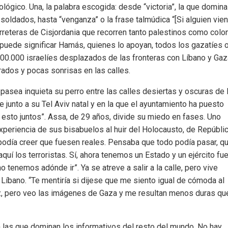
gico. Una, la palabra escogida: desde “victoria”, la que domina
soldados, hasta “venganza” o la frase talmúdica “[Si alguien vie
arreteras de Cisjordania que recorren tanto palestinos como colo
co: puede significar Hamás, quienes lo apoyan, todos los gazatíes 
 200.000 israelíes desplazados de las fronteras con Líbano y Gaz
ados y pocas sonrisas en las calles.
asea inquieta su perro entre las calles desiertas y oscuras de 
e junto a su Tel Aviv natal y en la que el ayuntamiento ha puesto
 esto juntos”. Assa, de 29 años, divide su miedo en fases. Uno
experiencia de sus bisabuelos al huir del Holocausto, de Repúbli
 podía creer que fuesen reales. Pensaba que todo podía pasar, q
quí los terroristas. Sí, ahora tenemos un Estado y un ejército fue
tenemos adónde ir”. Ya se atreve a salir a la calle, pero vive
Líbano. “Te mentiría si dijese que me siento igual de cómoda al
paz, pero veo las imágenes de Gaza y me resultan menos duras qu
las que dominan los informativos del resto del mundo. No hay