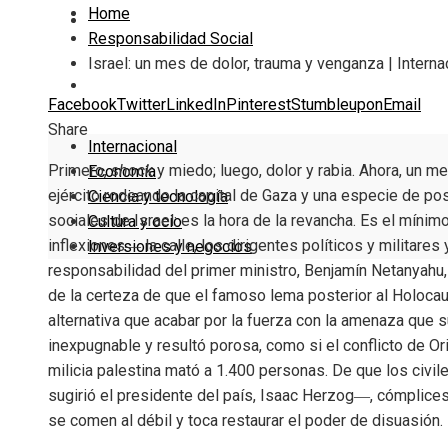
Home
Cultura y ocio
Responsabilidad Social
Israel: un mes de dolor, trauma y venganza | Interna
Inversiones y negocios
Facebook
Twitter
LinkedIn
Pinterest
Stumbleupon
Email
Share
Internacional
Primero,
shock
y miedo; luego, dolor y rabia. Ahora, un m
Economía
ejército rodeando la capital de Gaza y una especie de pos
Ciencia y tecnología
sociales de Israel: es la hora de la revancha. Es el mín
Cultura y ocio
inflexiones― la calle, los dirigentes políticos y militare
Inversiones y negocios
responsabilidad del primer ministro, Benjamín Netanyahu,
de la certeza de que el famoso lema posterior al Holocaus
alternativa que acabar por la fuerza con la amenaza que s
inexpugnable y resultó porosa, como si el conflicto de 
milicia palestina mató a 1.400 personas. De que los civ
sugirió el presidente del país, Isaac Herzog―, cómplices.
se comen al débil y toca restaurar el poder de disuasión.