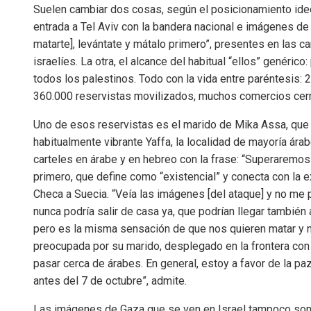
Suelen cambiar dos cosas, según el posicionamiento ideoló
entrada a Tel Aviv con la bandera nacional e imágenes de 
matarte], levántate y mátalo primero”, presentes en las c
israelíes. La otra, el alcance del habitual “ellos” genéri
todos los palestinos. Todo con la vida entre paréntesis:
360.000 reservistas movilizados, muchos comercios cerr
Uno de esos reservistas es el marido de Mika Assa, que p
habitualmente vibrante Yaffa, la localidad de mayoría árab
carteles en árabe y en hebreo con la frase: “Superaremos
primero, que define como “existencial” y conecta con la 
Checa a Suecia. “Veía las imágenes [del ataque] y no me
nunca podría salir de casa ya, que podrían llegar también a
pero es la misma sensación de que nos quieren matar y no 
preocupada por su marido, desplegado en la frontera con 
pasar cerca de árabes. En general, estoy a favor de la 
antes del 7 de octubre”, admite.
Las imágenes de Gaza que se ven en Israel tampoco son 