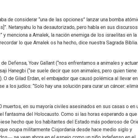
acaba de considerar “una de las opciones” lanzar una bomba atómi
les]”. Netanyahu lo ha desautorizado, pero habla en sus discurso
ad” y menciona a Amalek, la nación enemiga de los israelitas en la
 recordar lo que Amalek os ha hecho, dice nuestra Sagrada Biblia.
 de Defensa, Yoav Gallant (“nos enfrentamos a animales y actu
saji Hanegbi (“se suele decir que son animales, pero quien tiene
 O de Gilad Erdan, el embajador que causó polémica al llevar en
 a los judíos: “Solo hay una solución para curar un cáncer: elimi
 muertos, en su mayoría civiles asesinados en sus casas o en 
s el fantasma del Holocausto. Como si las horas esperando a que
ubiese hecho que los habitantes del Estado más poderoso de Ori
que ocupa militarmente Cisjordania desde hace medio siglo y
dos― se vean ahora en el espejo como un niño indefenso en el