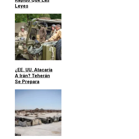
Leyes
¿EE. UU. Atacaría
A Irán? Teherán
Se Prepara