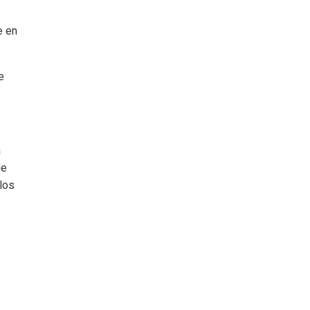
e en
e
a
de
los