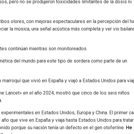
s, pero no se produjeron toxicidades limitantes de la dosis ni
mbos olores, con mejoras espectaculares en la percepción del h
eciar la música, una señal acústica más completa y ver vio baila
antes continúan mientras son monitoreados.
enética del mundo para este tipo de sordera como parte de un
marroquí que vivió en España y viajó a Estados Unidos para viaj
he Lancet» en el año 2024, mostró que cinco de los seis niños
a.
experimentales en Estados Unidos, Europa y China. El primer c
 año que vive en España y viaja hasta Estados Unidos para tratar
nido porque su nación tenía un defecto en el gen otoferline.
He