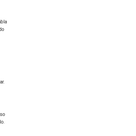
abla
ndo
ar.
aso
lo.