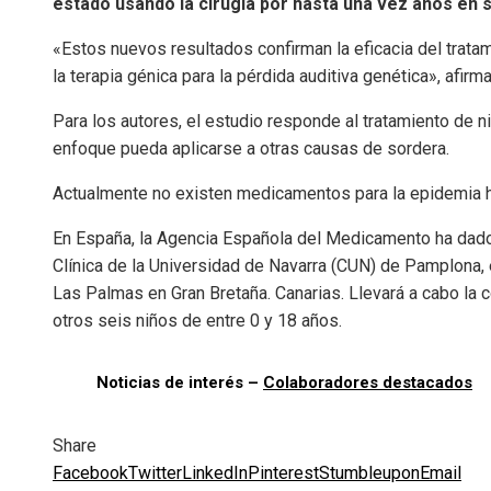
estado usando la cirugía por hasta una vez años en s
«Estos nuevos resultados confirman la eficacia del trat
la terapia génica para la pérdida auditiva genética», afirm
Para los autores, el estudio responde al tratamiento de 
enfoque pueda aplicarse a otras causas de sordera.
Actualmente no existen medicamentos para la epidemia her
En España, la Agencia Española del Medicamento ha dado l
Clínica de la Universidad de Navarra (CUN) de Pamplona, ​​
Las Palmas en Gran Bretaña. Canarias. Llevará a cabo la c
otros seis niños de entre 0 y 18 años.
Noticias de interés –
Colaboradores destacados
Share
Facebook
Twitter
LinkedIn
Pinterest
Stumbleupon
Email