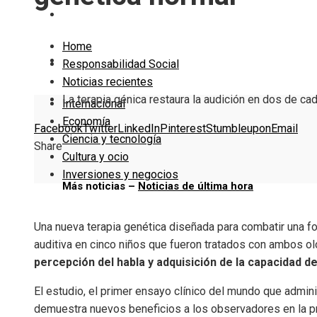
Cultura y ocio
Home
Inversiones y negocios
Responsabilidad Social
Noticias recientes
La terapia génica restaura la audición en dos de ca
Internacional
Economía
Facebook
Twitter
LinkedIn
Pinterest
Stumbleupon
Email
Ciencia y tecnología
Share
Cultura y ocio
Inversiones y negocios
Más noticias –
Noticias de última hora
Una nueva terapia genética diseñada para combatir una f
auditiva en cinco niños que fueron tratados con ambos o
percepción del habla y adquisición de la capacidad de
El estudio, el primer ensayo clínico del mundo que admini
demuestra nuevos beneficios a los observadores en la pr