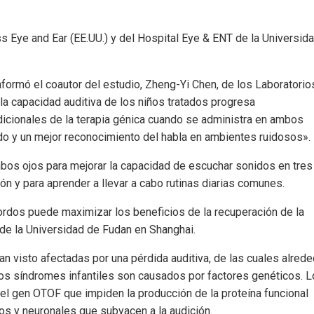
s Eye and Ear (EE.UU.) y del Hospital Eye & ENT de la Universid
informó el coautor del estudio, Zheng-Yi Chen, de los Laboratorio
 capacidad auditiva de los niños tratados progresa
icionales de la terapia génica cuando se administra en ambos
nido y un mejor reconocimiento del habla en ambientes ruidosos».
 ambos ojos para mejorar la capacidad de escuchar sonidos en tres
n y para aprender a llevar a cabo rutinas diarias comunes.
ordos puede maximizar los beneficios de la recuperación de la
de la Universidad de Fudan en Shanghai.
 visto afectadas por una pérdida auditiva, de las cuales alrede
s síndromes infantiles son causados ​​por factores genéticos. 
el gen OTOF que impiden la producción de la proteína funcional
os y neuronales que subyacen a la audición.