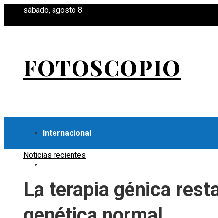
sábado, agosto 8
FOTOSCOPIO
Internacional
Noticias recientes
Economía
La terapia génica rest
Ciencia y tecnología
genética normal