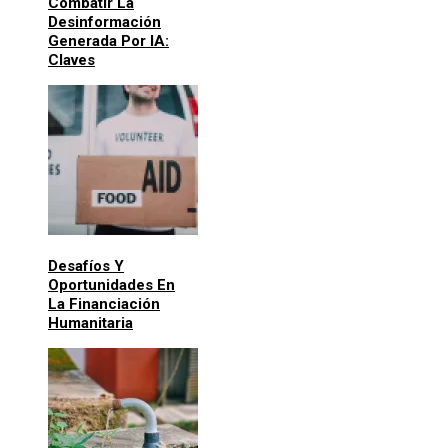
Combatir La
Desinformación
Generada Por IA:
Claves
Desafíos Y
Oportunidades En
La Financiación
Humanitaria