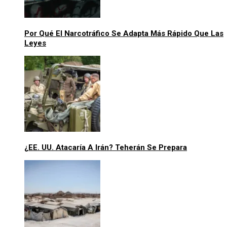
Por Qué El Narcotráfico Se Adapta Más Rápido Que Las
Leyes
¿EE. UU. Atacaría A Irán? Teherán Se Prepara