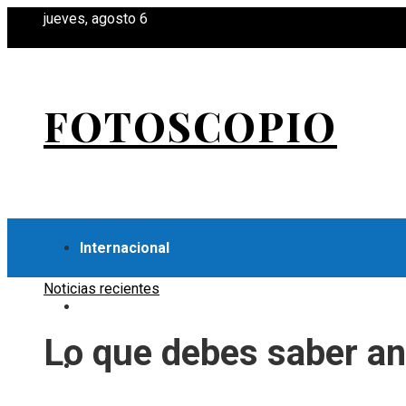
jueves, agosto 6
FOTOSCOPIO
Internacional
Noticias recientes
Economía
Lo que debes saber an
Ciencia y tecnología