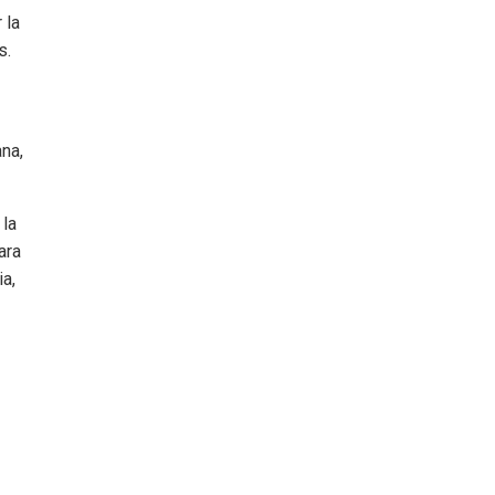
 la
s.
na,
 la
ara
a,