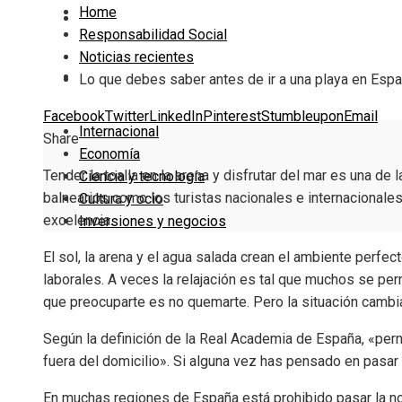
Home
Cultura y ocio
Responsabilidad Social
Noticias recientes
Inversiones y negocios
Lo que debes saber antes de ir a una playa en Esp
Facebook
Twitter
LinkedIn
Pinterest
Stumbleupon
Email
Internacional
Share
Economía
Tender la toalla en la arena y disfrutar del mar es una d
Ciencia y tecnología
balnearios como los turistas nacionales e internacionales
Cultura y ocio
excelencia.
Inversiones y negocios
El sol, la arena y el agua salada crean el ambiente perfec
laborales. A veces la relajación es tal que muchos se perm
que preocuparte es no quemarte. Pero la situación cambia
Según la definición de la Real Academia de España, «pern
fuera del domicilio». Si alguna vez has pensado en pasar 
En muchas regiones de España está prohibido pasar la noc