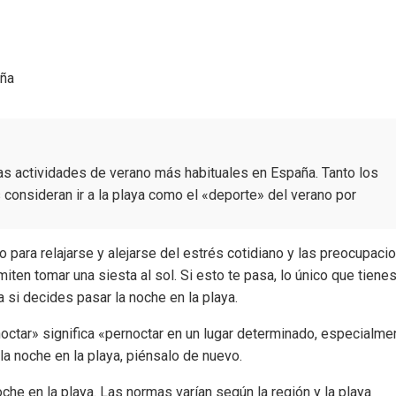
aña
e las actividades de verano más habituales en España. Tanto los
 consideran ir a la playa como el «deporte» del verano por
to para relajarse y alejarse del estrés cotidiano y las preocupaci
iten tomar una siesta al sol. Si esto te pasa, lo único que tiene
 si decides pasar la noche en la playa.
octar» significa «pernoctar en un lugar determinado, especialme
la noche en la playa, piénsalo de nuevo.
he en la playa. Las normas varían según la región y la playa