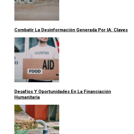
Combatir La Desinformación Generada Por IA: Claves
Desafíos Y Oportunidades En La Financiación
Humanitaria