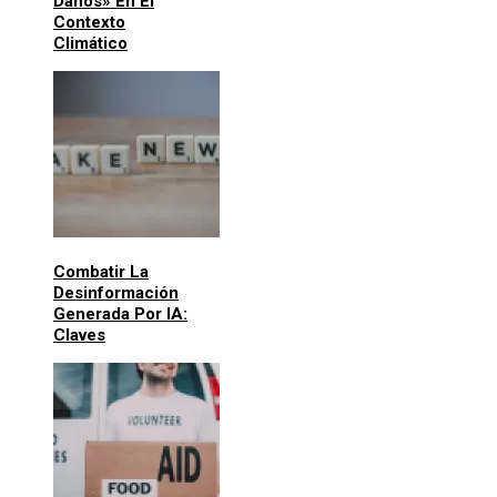
Daños» En El
Contexto
Climático
Combatir La
Desinformación
Generada Por IA:
Claves