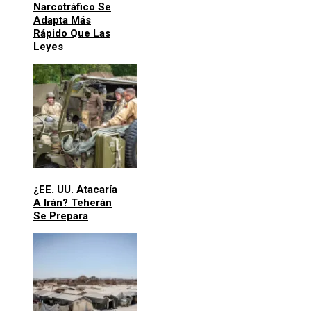
Narcotráfico Se
Adapta Más
Rápido Que Las
Leyes
¿EE. UU. Atacaría
A Irán? Teherán
Se Prepara