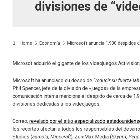
divisiones de “vid
Home
Economía
Microsoft anuncia 1.900 despidos de
Microsot adquirió el gigante de los videojuegos Activisio
ebook
Microsoft ha anunciado su deseo de
“reducir su fuerza la
Phil Spencer, jefe de la división de «juegos» de la empre
ter
comunicación interna menciona el despido de cerca de 1.
divisiones dedicadas a los videojuegos.
edIn
Correo,
revelado por el sitio especializado estadouniden
erest
los recortes afectan a todos los responsables del desarr
Studios (
aureola
,
Minecraft
), ZeniMax Media (
Skyrim
,
Pérd