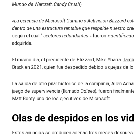
mbleupon
Mundo de Warcraft
,
Candy Crush
).
l
«La gerencia de Microsoft Gaming y Activision Blizzard est
dentro de una estructura rentable que respalde nuestro cre
según el cual “
sectores redundantes »
fueron
«identificad
adquirida.
El mismo día, el presidente de Blizzard, Mike Ybarra.
Tambi
Brack en 2021, quien fue despedido debido a quejas de l
La salida de otro pilar histórico de la compañía, Allen Ad
juego de supervivencia (llamado
Odisea
), fueron finalmen
Matt Booty, uno de los ejecutivos de Microsoft.
Olas de despidos en los vi
Estos anuncios se producen apenas tres meses después de q