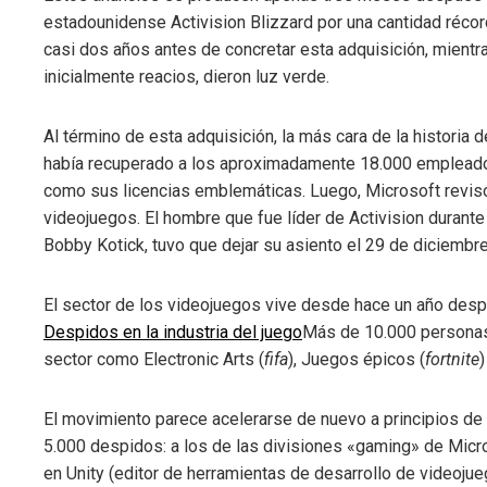
estadounidense Activision Blizzard por una cantidad récor
casi dos años antes de concretar esta adquisición, mientr
inicialmente reacios, dieron luz verde.
Al término de esta adquisición, la más cara de la historia
había recuperado a los aproximadamente 18.000 empleados
como sus licencias emblemáticas. Luego, Microsoft revisó
videojuegos. El hombre que fue líder de Activision durant
Bobby Kotick, tuvo que dejar su asiento el 29 de diciembr
El sector de los videojuegos vive desde hace un año despi
Despidos en la industria del juego
Más de 10.000 personas 
sector como Electronic Arts (
fifa
), Juegos épicos (
fortnite
)
El movimiento parece acelerarse de nuevo a principios de
5.000 despidos: a los de las divisiones «gaming» de Micro
en Unity (editor de herramientas de desarrollo de videoj