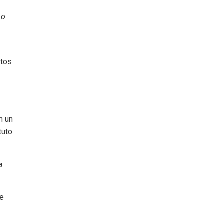
no
stos
n un
tuto
a
re