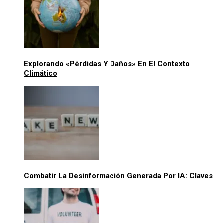
Explorando «pérdidas Y Daños» En El Contexto
Climático
Combatir La Desinformación Generada Por IA: Claves