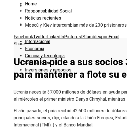
Home
Cultura y ocio
Responsabilidad Social
Noticias recientes
Inversiones y negocios
Moscú y Kiev intercambian más de 230 prisioneros 
Facebook
Twitter
LinkedIn
Pinterest
Stumbleupon
Email
Internacional
Share
Economía
Ciencia y tecnología
Ucrania pide a sus socios
Cultura y ocio
Inversiones y negocios
para mantener a flote su
Ucrania necesita 37.000 millones de dólares en ayuda par
el miércoles el primer ministro Denys Chmyhal, mientras 
El año pasado, el país recibió 42.600 millones de dólares
principales socios, dijo, citando a la Unión Europea, Est
Internacional (FMI). ) y el Banco Mundial.