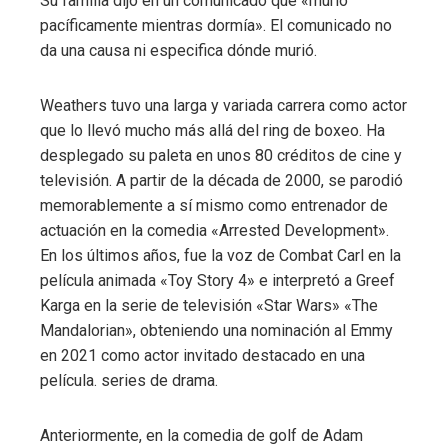
Su familia dijo en un comunicado que «murió
pacíficamente mientras dormía». El comunicado no
mbleupon
da una causa ni especifica dónde murió.
l
Weathers tuvo una larga y variada carrera como actor
que lo llevó mucho más allá del ring de boxeo. Ha
desplegado su paleta en unos 80 créditos de cine y
televisión. A partir de la década de 2000, se parodió
memorablemente a sí mismo como entrenador de
actuación en la comedia «Arrested Development».
En los últimos años, fue la voz de Combat Carl en la
película animada «Toy Story 4» e interpretó a Greef
Karga en la serie de televisión «Star Wars» «The
Mandalorian», obteniendo una nominación al Emmy
en 2021 como actor invitado destacado en una
película. series de drama.
Anteriormente, en la comedia de golf de Adam