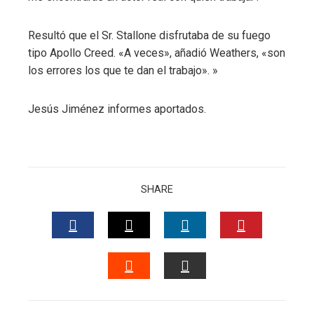
Resultó que el Sr. Stallone disfrutaba de su fuego
tipo Apollo Creed.
«A veces», añadió Weathers, «son
los errores los que te dan el trabajo». »
Jesús Jiménez
informes aportados.
SHARE
FACEBOOK
TWITTER
LINKEDIN
PINTERES
STUMBLEUPON
EMAIL