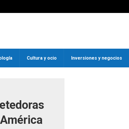
ología
Cultura y ocio
Inversiones y negocios
etedoras
n América