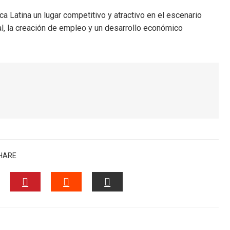
a Latina un lugar competitivo y atractivo en el escenario
al, la creación de empleo y un desarrollo económico
HARE
NKEDIN
PINTEREST
STUMBLEUPON
EMAIL