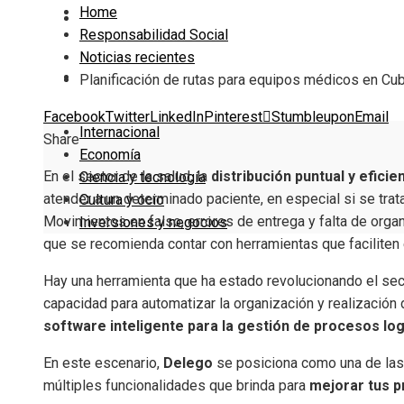
Home
Cultura y ocio
Responsabilidad Social
Noticias recientes
Inversiones y negocios
Planificación de rutas para equipos médicos en Cu
Facebook
Twitter
LinkedIn
Pinterest
Stumbleupon
Email
Internacional
Share
Economía
En el sector de la salud, la
distribución puntual y efici
Ciencia y tecnología
atender a un determinado paciente, en especial si se tra
Cultura y ocio
Movimientos en falso, errores de entrega
y falta de orga
Inversiones y negocios
que se recomienda contar con herramientas que faciliten 
Hay una herramienta que ha estado revolucionando el sect
capacidad para automatizar la organización y realización 
software inteligente para la gestión de procesos log
En este escenario,
Delego
se posiciona como una de las
múltiples funcionalidades que brinda para
mejorar tus p