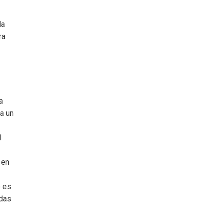
la
ra
a
a un
l
 en
o es
adas