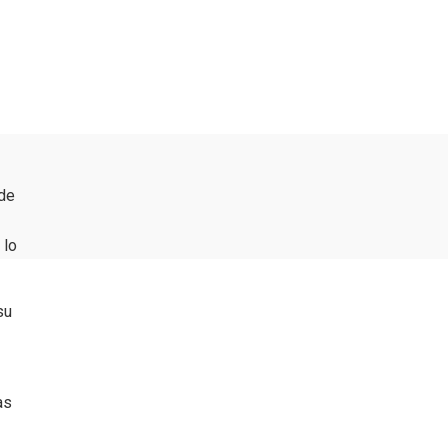
 de
 lo
su
as