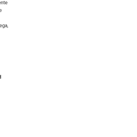
ente
e
ega,
d