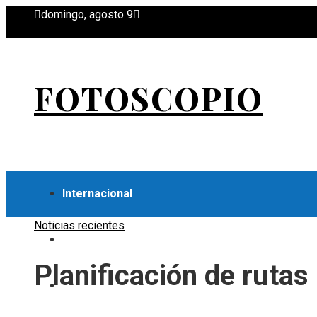
domingo, agosto 9
FOTOSCOPIO
Internacional
Noticias recientes
Economía
Planificación de ruta
Ciencia y tecnología