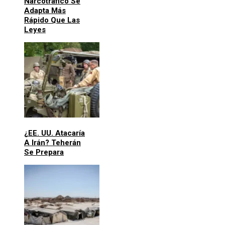
Narcotráfico Se
Adapta Más
Rápido Que Las
Leyes
¿EE. UU. Atacaría
A Irán? Teherán
Se Prepara