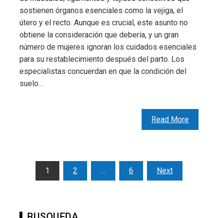
sostienen órganos esenciales como la vejiga, el
útero y el recto. Aunque es crucial, este asunto no
obtiene la consideración que debería, y un gran
número de mujeres ignoran los cuidados esenciales
para su restablecimiento después del parto. Los
especialistas concuerdan en que la condición del
suelo…
Read More
Paginación
1
2
…
6
Next
de
entradas
BUSQUEDA