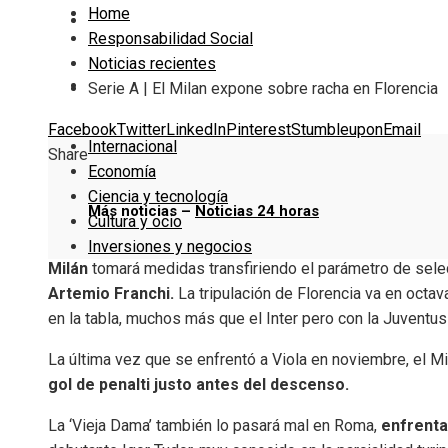
Home
Cultura y ocio
Responsabilidad Social
Noticias recientes
Inversiones y negocios
Serie A | El Milan expone sobre racha en Florencia
Facebook
Twitter
LinkedIn
Pinterest
Stumbleupon
Email
Internacional
Share
Economía
Ciencia y tecnología
Más noticias –
Noticias 24 horas
Cultura y ocio
Inversiones y negocios
Milán
tomará medidas transfiriendo el parámetro de selec
Artemio Franchi.
La tripulación de Florencia va en octav
en la tabla, muchos más que el Inter pero con la Juventus
La última vez que se enfrentó a Viola en noviembre, el M
gol de penalti justo antes del descenso.
La ‘Vieja Dama’ también lo pasará mal en Roma,
enfrentar