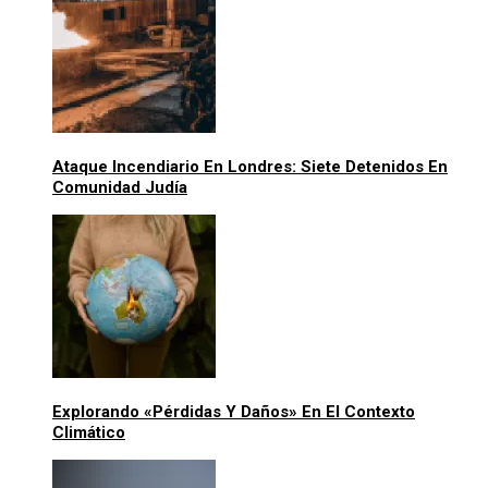
Ataque Incendiario En Londres: Siete Detenidos En
Comunidad Judía
Explorando «pérdidas Y Daños» En El Contexto
Climático