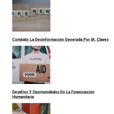
Combatir La Desinformación Generada Por IA: Claves
Desafíos Y Oportunidades En La Financiación
Humanitaria