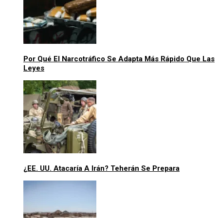
Por Qué El Narcotráfico Se Adapta Más Rápido Que Las
Leyes
¿EE. UU. Atacaría A Irán? Teherán Se Prepara