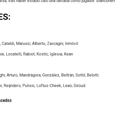
nesa, tras haber estado casi una década como jugador ‘bianconero
ES:
, Cataldi, Marusic; Alberto, Zaccagni; Inmóvil
, Locatelli, Rabiot, Kostic; Iglesia, Kean
hi; Arturo, Mandrágora; González, Beltrán, Sottil; Belotti.
r, Reijnders; Pulisic, Loftus-Cheek, Leao; Giroud.
acados