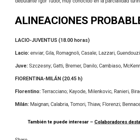
debutante Igor Tudor, muy conocido en la parcialidad turi
ALINEACIONES PROBABL
LACIO-JUVENTUS (18.00 horas)
Lacio:
enviar; Gila, Romagnoli, Casale; Lazzari, Guendouzi
Juve:
Szczesny; Gatti, Bremer, Danilo; Cambiaso, McKennie
FIORENTINA-MILÁN (20.45 h)
Florentino:
Terracciano; Kayode, Milenkovic, Ranieri, Birag
Milán:
Maignan; Calabria, Tomori, Thiaw, Florenzi; Bennace
También te puede interesar –
Colaboradores dest
Share