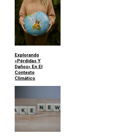
Explorando
«pérdidas Y
Daños» En El
Contexto
Climático