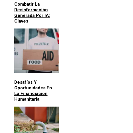
Combatir La
Desinformación
Generada Por IA:
Claves
Desafíos Y
Oportunidades En
La Financiación
Humanitaria