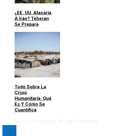
¿EE. UU. Atacaría
A Irán? Teherán
Se Prepara
Todo Sobre La
Crisis
Humanitaria: Qué
Es Y Cómo Se
Cuantifica
© 2024 Fotoscopio. All Right Reserved