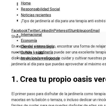
Home
Cultura y ocio
Responsabilidad Social
Noticias recientes
Inversiones y negocios
¡Tips de jardinería al día para una terapia anti estrés
Facebook
Twitter
LinkedIn
Pinterest
Stumbleupon
Email
Internacional
Share
Economía
En medio del ajetreo diario, encontrar una forma de relaja
Ciencia y tecnología
nuestra vida. La
jardinería
puede ser una excelente terapia
Cultura y ocio
disfrutar de los beneficios de cuidar y cultivar nuestras 
Inversiones y negocios
jardinería al día para que puedas aprovechar al máximo es
1. Crea tu propio oasis ve
El primer paso para disfrutar de la jardinería como terap
macetas en tu balcón o terraza, o incluso dedicar un rincó
fáciles de cuidar, para que puedas disfrutar de ellas sin 