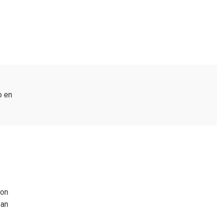
o en
con
ean