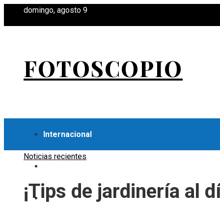
domingo, agosto 9
FOTOSCOPIO
Internacional
Noticias recientes
Economía
¡Tips de jardinería al d
Ciencia y tecnología