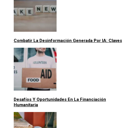
Combatir La Desinformación Generada Por IA: Claves
Desafíos Y Oportunidades En La Financiación
Humanitaria