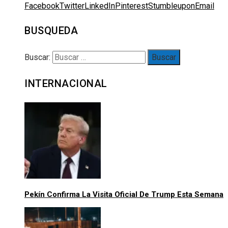
Facebook
Twitter
LinkedIn
Pinterest
Stumbleupon
Email
BUSQUEDA
Buscar:
INTERNACIONAL
Pekín Confirma La Visita Oficial De Trump Esta Semana