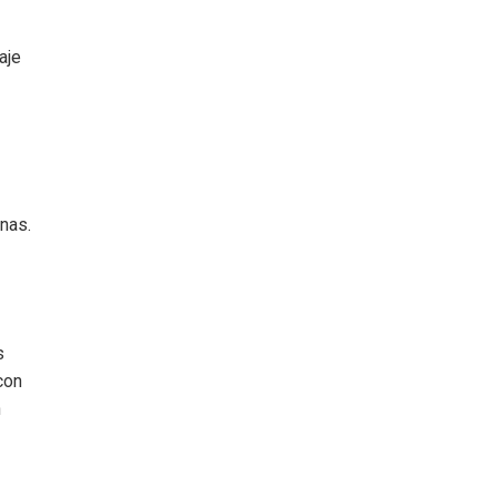
aje
nas.
s
con
n