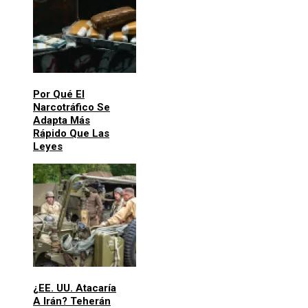
Por Qué El
Narcotráfico Se
Adapta Más
Rápido Que Las
Leyes
¿EE. UU. Atacaría
A Irán? Teherán