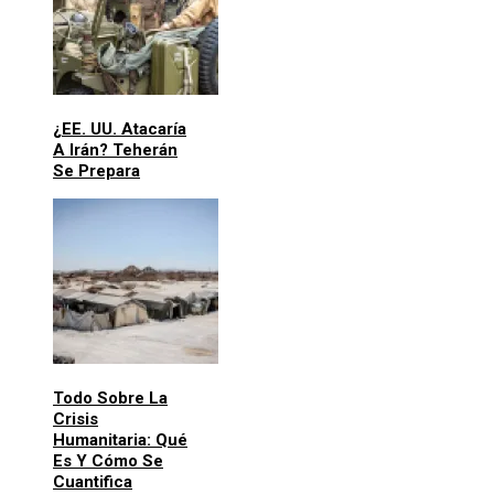
¿EE. UU. Atacaría
A Irán? Teherán
Se Prepara
Todo Sobre La
Crisis
Humanitaria: Qué
Es Y Cómo Se
Cuantifica