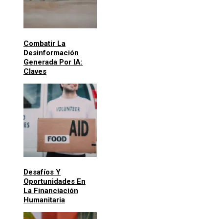
Combatir La
Desinformación
Generada Por IA:
Claves
Desafíos Y
Oportunidades En
La Financiación
Humanitaria