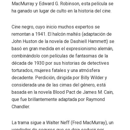
MacMurray y Edward G. Robinson, esta película se
ter
ha ganado un lugar de culto en la historia del cine.
edIn
Cine negro, cuyo inicio muchos expertos se
remontan a 1941. El halcón maltés (adaptación de
erest
John Huston de la novela de Dashiell Hammett) se
basó en gran medida en el expresionismo alemán,
mbleupon
combinándolo con películas de fantasmas de la
década de 1930 por sus historias de detectives
torturados, mujeres fatales y una atmósfera
l
decadente. Perdición, dirigida por Billy Wilder y
considerada una de las cimas del género, está
basada en la novela Blood Pact de James M. Cain,
que fue brillantemente adaptada por Raymond
Chandler.
La trama sigue a Walter Neff (Fred MacMurray), un
vendedor de seguros que se deja seducir por