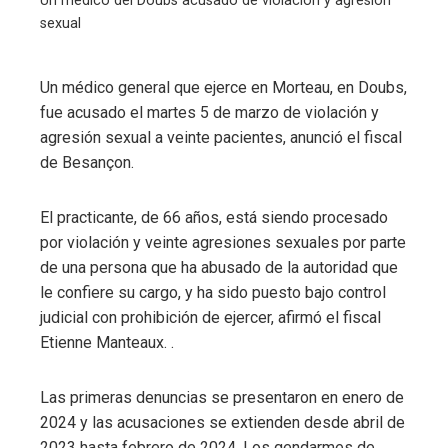
Un médico del Doubs acusado de violación y agresión
sexual
Un médico general que ejerce en Morteau, en Doubs,
fue acusado el martes 5 de marzo de violación y
ebook
agresión sexual a veinte pacientes, anunció el fiscal
de Besançon.
ter
El practicante, de 66 años, está siendo procesado
edIn
por violación y veinte agresiones sexuales por parte
de una persona que ha abusado de la autoridad que
erest
le confiere su cargo, y ha sido puesto bajo control
judicial con prohibición de ejercer, afirmó el fiscal
mbleupon
Etienne Manteaux. .
l
Las primeras denuncias se presentaron en enero de
2024 y las acusaciones se extienden desde abril de
2023 hasta febrero de 2024. Los gendarmes de