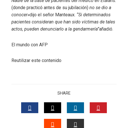
Nadie de la base de pacientes del médico en Etalans.
(donde practicó antes de su jubilación)
no se dio a
conocer»
dijo el señor Manteaux.
“Si determinados
pacientes consideran que han sido víctimas de tales
actos, pueden denunciarlo a la gendarmería”
añadió.
El mundo con AFP
Reutilizar este contenido
SHARE
FACEBOOK
TWITTER
LINKEDIN
PINTERES