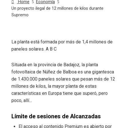
Home
Economía
Un proyecto ilegal de 12 millones de kilos durante
Supremo
La planta está formada por más de 1,4 millones de
ebook
paneles solares.
A B C
ter
Situada en la provincia de Badajoz, la planta
fotovoltaica de Núñez de Balboa es una gigantesca
edIn
de 1.430.000 paneles solares que pesan más de 12
millones de kilos, la mayor planta de estas
erest
características en Europa tiene que superó, pero
poco, allí…
mbleupon
Límite de sesiones de Alcanzadas
l
El acceso al contenido Premium es abierto por