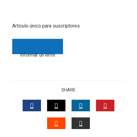
Artículo único para suscriptores.
Informar un error
SHARE
FACEBOOK
TWITTER
LINKEDIN
PINTERES
STUMBLEUPON
EMAIL