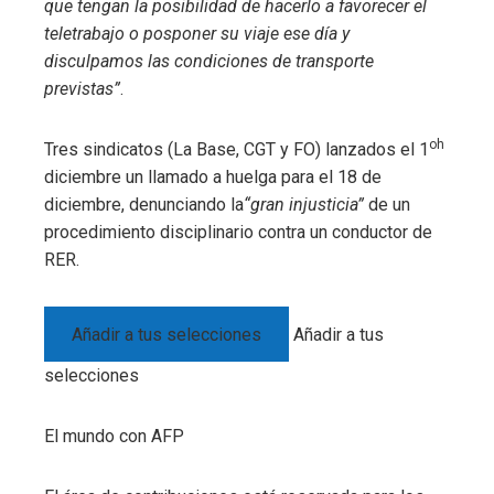
que tengan la posibilidad de hacerlo a favorecer el
l
teletrabajo o posponer su viaje ese día y
disculpamos las condiciones de transporte
previstas”
.
oh
Tres sindicatos (La Base, CGT y FO) lanzados el 1
diciembre un llamado a huelga para el 18 de
diciembre, denunciando la
“gran injusticia”
de un
procedimiento disciplinario contra un conductor de
RER.
Añadir a tus selecciones
Añadir a tus
selecciones
El mundo con AFP