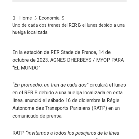
Home
Economía
Uno de cada dos trenes del RER B el lunes debido a una
huelga localizada
En la estación de RER Stade de France, 14 de
octubre de 2023.
AGNES DHERBEYS / MYOP PARA
ebook
“EL MUNDO”
ter
“En promedio, un tren de cada dos”
circulará el lunes
en el RER B debido a una huelga localizada en esta
edIn
línea, anunció el sábado 16 de diciembre la Régie
Autonome des Transports Parisiens (RATP) en un
erest
comunicado de prensa.
mbleupon
RATP
“invitamos a todos los pasajeros de la línea