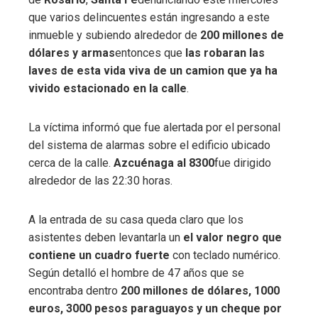
ebook
que varios delincuentes están ingresando a este
inmueble y subiendo alrededor de
200 millones de
ter
dólares y armas
entonces que
las robaran las
laves de esta vida viva de un camion que ya ha
edIn
vivido estacionado en la calle
.
erest
La víctima informó que fue alertada por el personal
del sistema de alarmas sobre el edificio ubicado
mbleupon
cerca de la calle.
Azcuénaga al 8300
fue dirigido
alrededor de las 22:30 horas.
l
A la entrada de su casa queda claro que los
asistentes deben levantarla un
el valor negro que
contiene un cuadro fuerte
con teclado numérico.
Según detalló el hombre de 47 años que se
encontraba dentro
200 millones de dólares, 1000
euros, 3000 pesos paraguayos y un cheque por